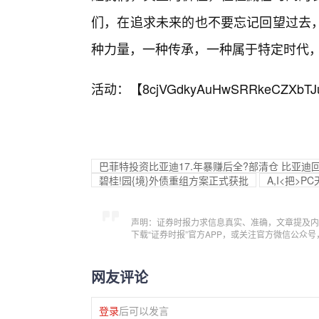
们，在追求未来的也不要忘记回望过去
种力量，一种传承，一种属于特定时代
活动：【
8cjVGdkyAuHwSRRkeCZXbTJ
巴菲特投资比亚迪17.年暴赚后全?部清仓 比亚
碧桂!园{境}外债重组方案正式获批
A,I<把>
声明：证券时报力求信息真实、准确，文章提及内
下载“证券时报”官方APP，或关注官方微信公众
网友评论
登录
后可以发言