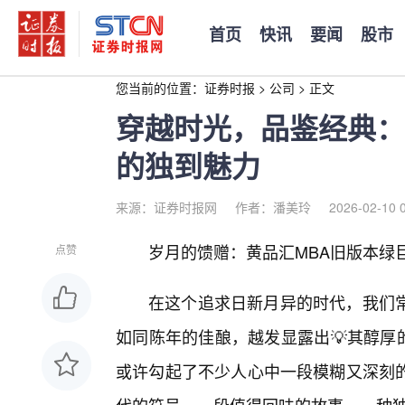
首页
快讯
要闻
股市
您当前的位置：
证券时报
>
公司
>
正文
穿越时光，品鉴经典：
的独到魅力
来源：证券时报网
作者：潘美玲
2026-02-10 
岁月的馈赠：黄品汇MBA旧版本绿
点赞
在这个追求日新月异的时代，我们
如同陈年的佳酿，越发显露出💡其醇厚
或许勾起了不少人心中一段模糊又深刻